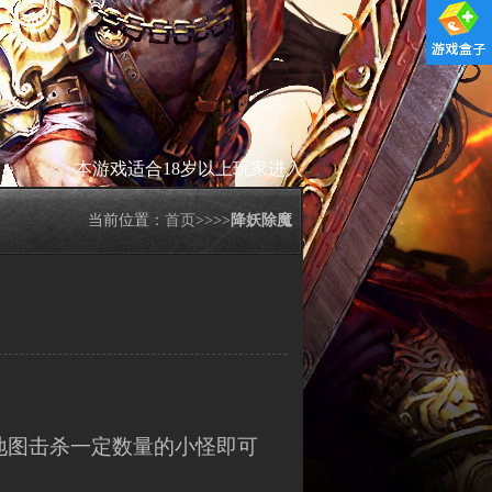
本游戏适合18岁以上玩家进入
当前位置：
首页
>>
>>
降妖除魔
地图击杀一定数量的小怪即可