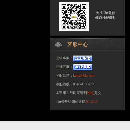
关注43u微信
领取神秘豪礼
客服中心
充值客服：
在线客服：
客服邮箱：
kefu@43u.com
客服热线：0518-81886266
非客服在线时间请到
论坛
提交
43u传奇皇朝官方群:
6729139