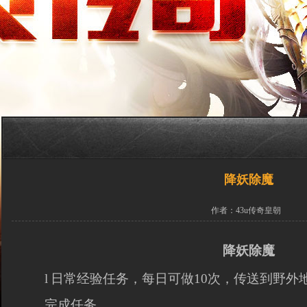
降妖除魔
作者：43u传奇皇朝
降妖除魔
l
日常经验任务，每日可做10次，传送到野外
完成任务。